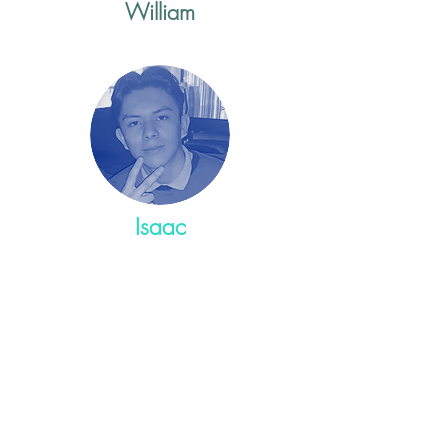
William
Isaac
Redes Sociales
Tel.
55 1102 9003
/
55 5556 1988
55 5514 0628
/
55 1450 3642