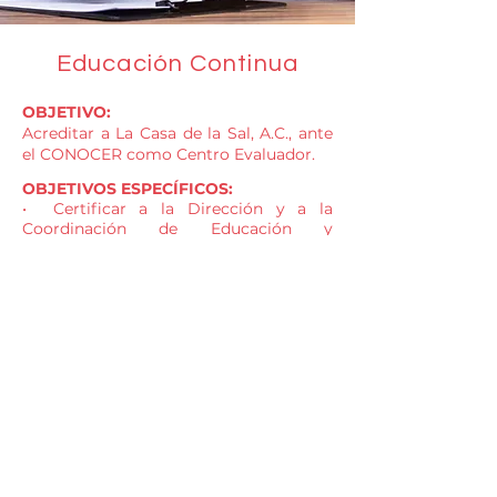
Educación Continua
OBJETIVO:
Acreditar a La Casa de la Sal, A.C., ante
el CONOCER como Centro Evaluador.
OBJETIVOS ESPECÍFICOS:
• Certificar a la Dirección y a la
Coordinación de Educación y
Prevención ante el Consejo Nacional de
Normalización y Certificación de
Competencias Laborales (CONOCER)
en el Estándar de Competencia EC076
Evaluación de la competencia de
candidatos con base en Estándares de
competencia.
• Certificar al personal de La Casa de la
Sal, A.C. ante CONOCER en el Estándar
de Competencia ECO 217.01 Impartición
de cursos de formación de capital
humano de manera presencial grupal.