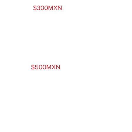
$300MXN
Una Terapia psicológica para
comunidad LGBT
$500MXN
1 Despensa para una mamá
con VIH
$1000MXN