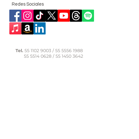
Redes Sociales
Tel.
55 1102 9003
/
55 5556 1988
55 5514 0628
/
55 1450 3642
WhatsApp:
56 1091 9040
comunicacion@casadelasal.org.mx
Texcoco 95, Col. Clavería,
Alcaldía Azcapotzalco,
Ciudad de México,
C.P. 02080
Aviso de Privacidad