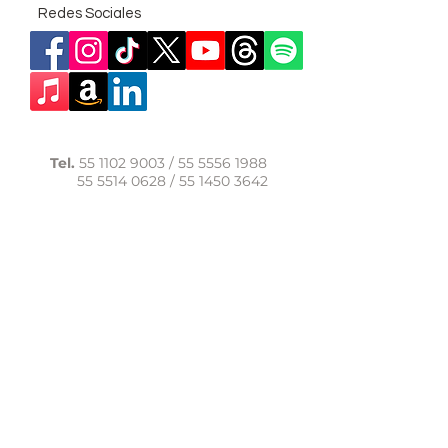
Redes Sociales
Tel.
55 1102 9003
/
55 5556 1988
55 5514 0628
/
55 1450 3642
WhatsApp:
56 1091 9040
comunicacion@casadelasal.org.mx
Texcoco 95, Col. Clavería,
Alcaldía Azcapotzalco,
Ciudad de México,
C.P. 02080
Aviso de Privacidad