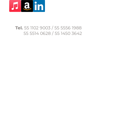
Tel.
55 1102 9003
/
55 5556 1988
55 5514 0628
/
55 1450 3642
WhatsApp:
56 1091 9040
comunicacion@casadelasal.org.mx
Texcoco 95, Col. Clavería,
Alcaldía Azcapotzalco,
Ciudad de México,
C.P. 02080
Aviso de Privacidad
LaCasadeSal©Copyright 2017,
todos los derechos reservados.
lacasadelasal