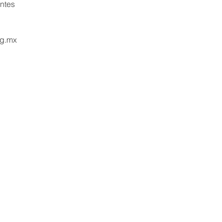
entes
rg.mx