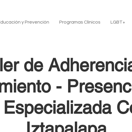
ducación y Prevención
Programas Clínicos
LGBT+
ller de Adherencia
miento - Presenc
a Especializada 
Iztapalapa