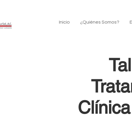
Inicio
¿Quiénes Somos?
E
Ta
Trata
Clínic