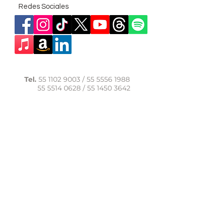
Redes Sociales
Tel.
55 1102 9003
/
55 5556 1988
55 5514 0628
/
55 1450 3642
WhatsApp:
56 1091 9040
comunicacion@casadelasal.org.mx
Texcoco 95, Col. Clavería,
Alcaldía Azcapotzalco,
Ciudad de México,
C.P. 02080
Aviso de Privacidad