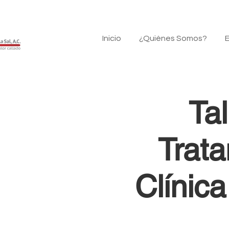
Inicio
¿Quiénes Somos?
E
Ta
Trata
Clínic