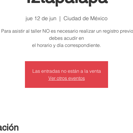
jue 12 de jun
  |  
Ciudad de México
 Para asistir al taller NO es necesario realizar un registro previo
debes acudir en
el horario y día correspondiente.
Las entradas no están a la venta
Ver otros eventos
ación