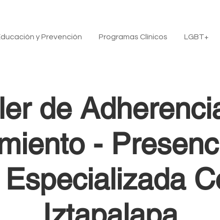
ducación y Prevención
Programas Clínicos
LGBT+
ller de Adherencia
miento - Presenc
a Especializada 
Iztapalapa