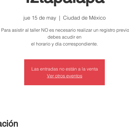
jue 15 de may
  |  
Ciudad de México
 Para asistir al taller NO es necesario realizar un registro previo
debes acudir en
el horario y día correspondiente.
Las entradas no están a la venta
Ver otros eventos
ación