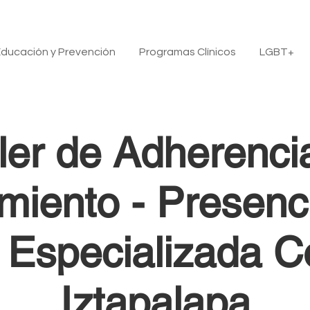
ducación y Prevención
Programas Clínicos
LGBT+
ller de Adherencia
miento - Presenc
a Especializada 
Iztapalapa