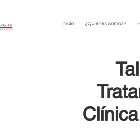
Inicio
¿Quiénes Somos?
E
Ta
Trata
Clínic