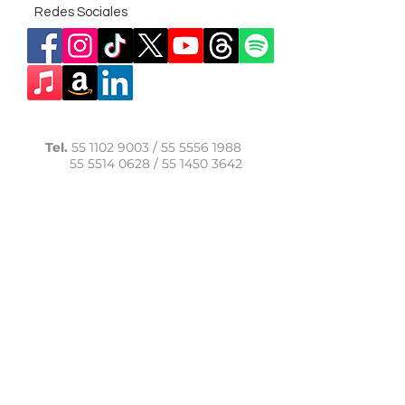
Redes Sociales
Tel.
55 1102 9003
/
55 5556 1988
55 5514 0628
/
55 1450 3642
WhatsApp:
56 1091 9040
comunicacion@casadelasal.org.mx
Texcoco 95, Col. Clavería,
Alcaldía Azcapotzalco,
Ciudad de México,
C.P. 02080
Aviso de Privacidad