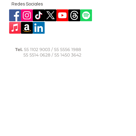
Redes Sociales
Tel.
55 1102 9003
/
55 5556 1988
55 5514 0628
/
55 1450 3642
WhatsApp:
56 1091 9040
comunicacion@casadelasal.org.mx
Texcoco 95, Col. Clavería,
Alcaldía Azcapotzalco,
Ciudad de México,
C.P. 02080
Aviso de Privacidad