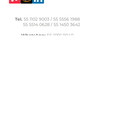
Tel.
55 1102 9003
/
55 5556 1988
55 5514 0628
/
55 1450 3642
WhatsApp:
56 1091 9040
comunicacion@casadelasal.org.mx
Texcoco 95, Col. Clavería,
Alcaldía Azcapotzalco,
Ciudad de México,
C.P. 02080
Aviso de Privacidad
LaCasadeSal©Copyright 2017,
todos los derechos reservados.
lacasadelasal