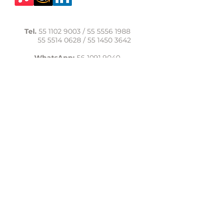
Tel.
55 1102 9003
/
55 5556 1988
55 5514 0628
/
55 1450 3642
WhatsApp:
56 1091 9040
comunicacion@casadelasal.org.mx
Texcoco 95, Col. Clavería,
Alcaldía Azcapotzalco,
Ciudad de México,
C.P. 02080
Aviso de Privacidad
LaCasadeSal©Copyright 2017,
todos los derechos reservados.
lacasadelasal