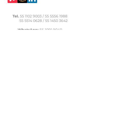
Tel.
55 1102 9003
/
55 5556 1988
55 5514 0628
/
55 1450 3642
WhatsApp:
56 1091 9040
comunicacion@casadelasal.org.mx
Texcoco 95, Col. Clavería,
Alcaldía Azcapotzalco,
Ciudad de México,
C.P. 02080
Aviso de Privacidad
LaCasadeSal©Copyright 2017,
todos los derechos reservados.
lacasadelasal