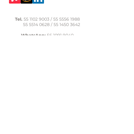
Tel.
55 1102 9003
/
55 5556 1988
55 5514 0628
/
55 1450 3642
WhatsApp:
56 1091 9040
comunicacion@casadelasal.org.mx
Texcoco 95, Col. Clavería,
Alcaldía Azcapotzalco,
Ciudad de México,
C.P. 02080
Aviso de Privacidad
LaCasadeSal©Copyright 2017,
todos los derechos reservados.
lacasadelasal