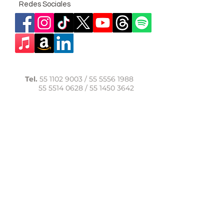
Redes Sociales
Tel.
55 1102 9003
/
55 5556 1988
55 5514 0628
/
55 1450 3642
WhatsApp:
56 1091 9040
comunicacion@casadelasal.org.mx
Texcoco 95, Col. Clavería,
Alcaldía Azcapotzalco,
Ciudad de México,
C.P. 02080
Aviso de Privacidad
LaCasadeSal©Copyright 2017,