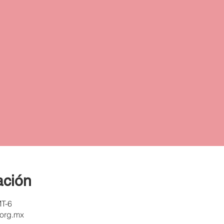
ación
MT-6
.org.mx