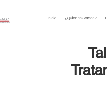
Inicio
¿Quiénes Somos?
E
Ta
Tratam