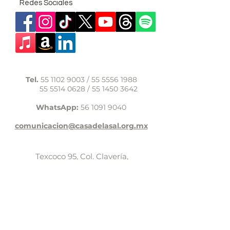
Redes Sociales
Tel.
55 1102 9003
/
55 5556 1988
55 5514 0628
/
55 1450 3642
WhatsApp:
56 1091 9040
comunicacion@casadelasal.org.mx
Texcoco 95, Col. Clavería,
Alcaldía Azcapotzalco,
Ciudad de México,
C.P. 02080
Aviso de Privacidad
LaCasadeSal©Copyright 2017,