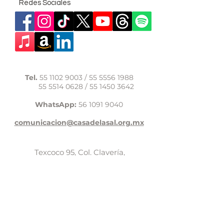
Redes Sociales
Tel.
55 1102 9003
/
55 5556 1988
55 5514 0628
/
55 1450 3642
WhatsApp:
56 1091 9040
comunicacion@casadelasal.org.mx
Texcoco 95, Col. Clavería,
Alcaldía Azcapotzalco,
Ciudad de México,
C.P. 02080
Aviso de Privacidad
LaCasadeSal©Copyright 2017,