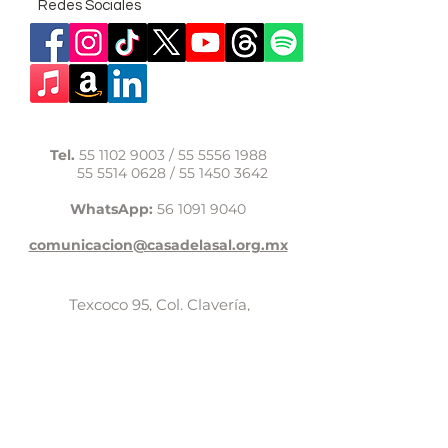
Redes Sociales
Tel.
55 1102 9003
/
55 5556 1988
55 5514 0628
/
55 1450 3642
WhatsApp:
56 1091 9040
comunicacion@casadelasal.org.mx
Texcoco 95, Col. Clavería,
Alcaldía Azcapotzalco,
Ciudad de México,
C.P. 02080
Aviso de Privacidad
LaCasadeSal©Copyright 2017,