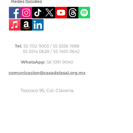
Redes Sociales
Tel.
55 1102 9003
/
55 5556 1988
55 5514 0628
/
55 1450 3642
WhatsApp:
56 1091 9040
comunicacion@casadelasal.org.mx
Texcoco 95, Col. Clavería,
Alcaldía Azcapotzalco,
Ciudad de México,
C.P. 02080
Aviso de Privacidad
LaCasadeSal©Copyright 2017,