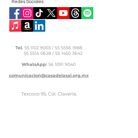
Redes Sociales
Tel.
55 1102 9003
/
55 5556 1988
55 5514 0628
/
55 1450 3642
WhatsApp:
56 1091 9040
comunicacion@casadelasal.org.mx
Texcoco 95, Col. Clavería,
Alcaldía Azcapotzalco,
Ciudad de México,
C.P. 02080
Aviso de Privacidad
LaCasadeSal©Copyright 2017,