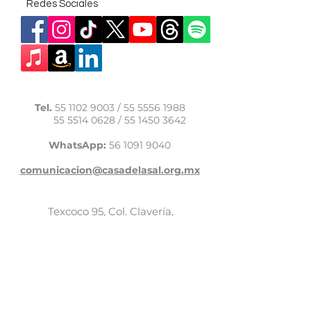
Redes Sociales
Tel.
55 1102 9003
/
55 5556 1988
55 5514 0628
/
55 1450 3642
WhatsApp:
56 1091 9040
comunicacion@casadelasal.org.mx
Texcoco 95, Col. Clavería,
Alcaldía Azcapotzalco,
Ciudad de México,
C.P. 02080
Aviso de Privacidad
LaCasadeSal©Copyright 2017,