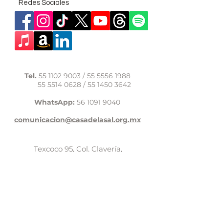
Redes Sociales
Tel.
55 1102 9003
/
55 5556 1988
55 5514 0628
/
55 1450 3642
WhatsApp:
56 1091 9040
comunicacion@casadelasal.org.mx
Texcoco 95, Col. Clavería,
Alcaldía Azcapotzalco,
Ciudad de México,
C.P. 02080
Aviso de Privacidad
LaCasadeSal©Copyright 2017,