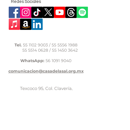
Redes Sociales
Tel.
55 1102 9003
/
55 5556 1988
55 5514 0628
/
55 1450 3642
WhatsApp:
56 1091 9040
comunicacion@casadelasal.org.mx
Texcoco 95, Col. Clavería,
Alcaldía Azcapotzalco,
Ciudad de México,
C.P. 02080
Aviso de Privacidad
LaCasadeSal©Copyright 2017,