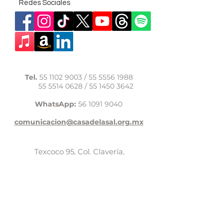
Redes Sociales
Tel.
55 1102 9003
/
55 5556 1988
55 5514 0628
/
55 1450 3642
WhatsApp:
56 1091 9040
comunicacion@casadelasal.org.mx
Texcoco 95, Col. Clavería,
Alcaldía Azcapotzalco,
Ciudad de México,
C.P. 02080
Aviso de Privacidad
LaCasadeSal©Copyright 2017,