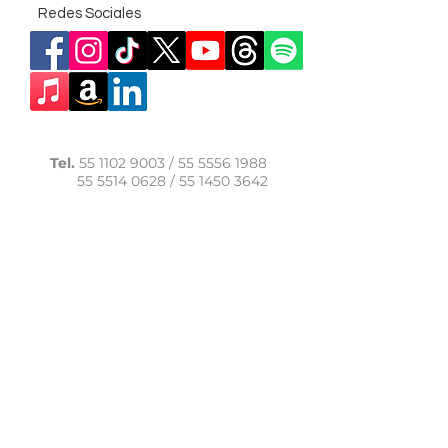
Redes Sociales
Tel.
55 1102 9003
/
55 5556 1988
55 5514 0628
/
55 1450 3642
WhatsApp:
56 1091 9040
comunicacion@casadelasal.org.mx
Texcoco 95, Col. Clavería,
Alcaldía Azcapotzalco,
Ciudad de México,
C.P. 02080
Aviso de Privacidad