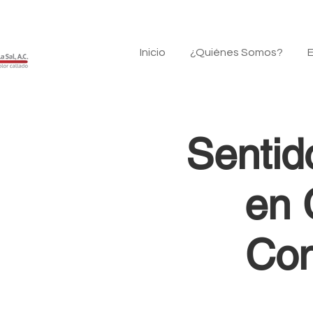
Inicio
¿Quiénes Somos?
E
Sentid
en 
Con