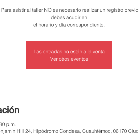
 Para asistir al taller NO es necesario realizar un registro previo
debes acudir en
el horario y día correspondiente.
Las entradas no están a la venta
Ver otros eventos
ación
30 p.m.
enjamín Hill 24, Hipódromo Condesa, Cuauhtémoc, 06170 Ci