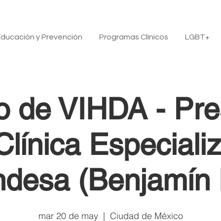
ducación y Prevención
Programas Clínicos
LGBT+
o de VIHDA - Pre
Clínica Especiali
desa (Benjamín H
mar 20 de may
  |  
Ciudad de México