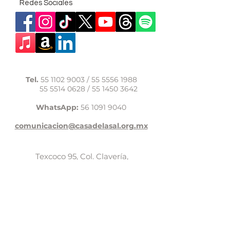
Redes Sociales
Tel.
55 1102 9003
/
55 5556 1988
55 5514 0628
/
55 1450 3642
WhatsApp:
56 1091 9040
comunicacion@casadelasal.org.mx
Texcoco 95, Col. Clavería,
Alcaldía Azcapotzalco,
Ciudad de México,
C.P. 02080
Aviso de Privacidad
LaCasadeSal©Copyright 2017,