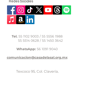
Redes Sociales
Tel.
55 1102 9003
/
55 5556 1988
55 5514 0628
/
55 1450 3642
WhatsApp:
56 1091 9040
comunicacion@casadelasal.org.mx
Texcoco 95, Col. Clavería,
Alcaldía Azcapotzalco,
Ciudad de México,
C.P. 02080
Aviso de Privacidad
LaCasadeSal©Copyright 2017,