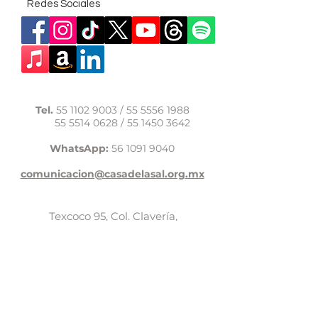
Redes Sociales
Tel.
55 1102 9003
/
55 5556 1988
55 5514 0628
/
55 1450 3642
WhatsApp:
56 1091 9040
comunicacion@casadelasal.org.mx
Texcoco 95, Col. Clavería,
Alcaldía Azcapotzalco,
Ciudad de México,
C.P. 02080
Aviso de Privacidad
LaCasadeSal©Copyright 2017,