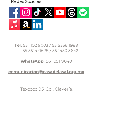
Redes Sociales
Tel.
55 1102 9003
/
55 5556 1988
55 5514 0628
/
55 1450 3642
WhatsApp:
56 1091 9040
comunicacion@casadelasal.org.mx
Texcoco 95, Col. Clavería,
Alcaldía Azcapotzalco,
Ciudad de México,
C.P. 02080
Aviso de Privacidad
LaCasadeSal©Copyright 2017,