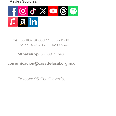
Redes Sociales
Tel.
55 1102 9003
/
55 5556 1988
55 5514 0628
/
55 1450 3642
WhatsApp:
56 1091 9040
comunicacion@casadelasal.org.mx
Texcoco 95, Col. Clavería,
Alcaldía Azcapotzalco,
Ciudad de México,
C.P. 02080
Aviso de Privacidad
LaCasadeSal©Copyright 2017,