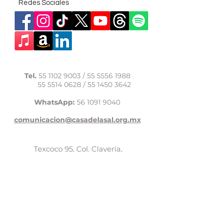
Redes Sociales
Tel.
55 1102 9003
/
55 5556 1988
55 5514 0628
/
55 1450 3642
WhatsApp:
56 1091 9040
comunicacion@casadelasal.org.mx
Texcoco 95, Col. Clavería,
Alcaldía Azcapotzalco,
Ciudad de México,
C.P. 02080
Aviso de Privacidad
LaCasadeSal©Copyright 2017,