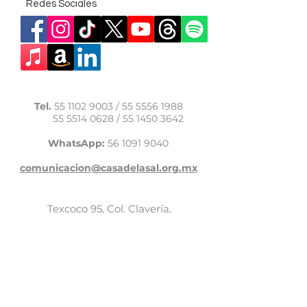
Redes Sociales
Tel.
55 1102 9003
/
55 5556 1988
55 5514 0628
/
55 1450 3642
WhatsApp:
56 1091 9040
comunicacion@casadelasal.org.mx
Texcoco 95, Col. Clavería,
Alcaldía Azcapotzalco,
Ciudad de México,
C.P. 02080
Aviso de Privacidad
LaCasadeSal©Copyright 2017,