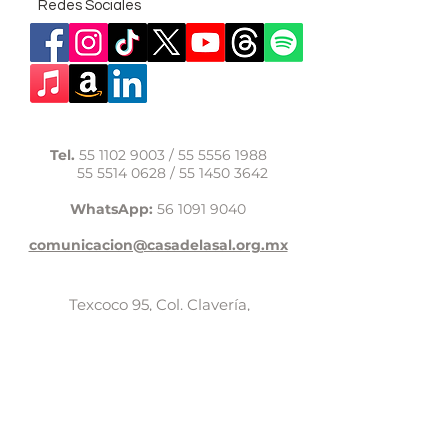
Redes Sociales
Tel.
55 1102 9003
/
55 5556 1988
55 5514 0628
/
55 1450 3642
WhatsApp:
56 1091 9040
comunicacion@casadelasal.org.mx
Texcoco 95, Col. Clavería,
Alcaldía Azcapotzalco,
Ciudad de México,
C.P. 02080
Aviso de Privacidad
LaCasadeSal©Copyright 2017,