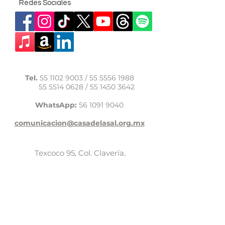
Redes Sociales
Tel.
55 1102 9003
/
55 5556 1988
55 5514 0628
/
55 1450 3642
WhatsApp:
56 1091 9040
comunicacion@casadelasal.org.mx
Texcoco 95, Col. Clavería,
Alcaldía Azcapotzalco,
Ciudad de México,
C.P. 02080
Aviso de Privacidad
LaCasadeSal©Copyright 2017,