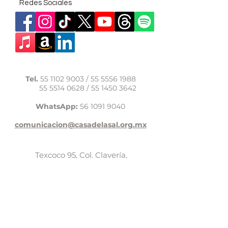
Redes Sociales
Tel.
55 1102 9003
/
55 5556 1988
55 5514 0628
/
55 1450 3642
WhatsApp:
56 1091 9040
comunicacion@casadelasal.org.mx
Texcoco 95, Col. Clavería,
Alcaldía Azcapotzalco,
Ciudad de México,
C.P. 02080
Aviso de Privacidad
LaCasadeSal©Copyright 2017,