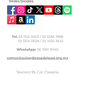
Redes Sociales
Tel.
55 1102 9003
/
55 5556 1988
55 5514 0628
/
55 1450 3642
WhatsApp:
56 1091 9040
comunicacion@casadelasal.org.mx
Texcoco 95, Col. Clavería,
Alcaldía Azcapotzalco,
Ciudad de México,
C.P. 02080
Aviso de Privacidad
LaCasadeSal©Copyright 2017,