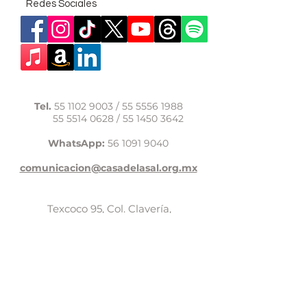
Redes Sociales
Tel.
55 1102 9003
/
55 5556 1988
55 5514 0628
/
55 1450 3642
WhatsApp:
56 1091 9040
comunicacion@casadelasal.org.mx
Texcoco 95, Col. Clavería,
Alcaldía Azcapotzalco,
Ciudad de México,
C.P. 02080
Aviso de Privacidad
LaCasadeSal©Copyright 2017,