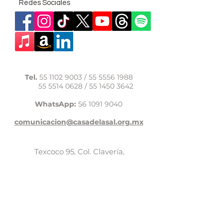
Redes Sociales
Tel.
55 1102 9003
/
55 5556 1988
55 5514 0628
/
55 1450 3642
WhatsApp:
56 1091 9040
comunicacion@casadelasal.org.mx
Texcoco 95, Col. Clavería,
Alcaldía Azcapotzalco,
Ciudad de México,
C.P. 02080
Aviso de Privacidad
LaCasadeSal©Copyright 2017,