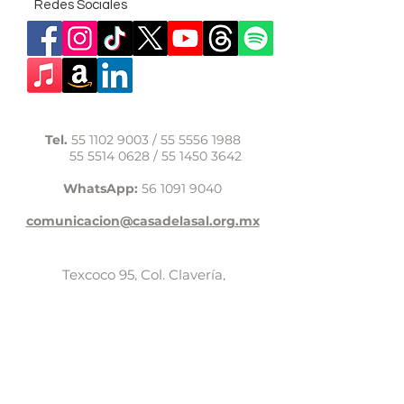
Redes Sociales
Tel.
55 1102 9003
/
55 5556 1988
55 5514 0628
/
55 1450 3642
WhatsApp:
56 1091 9040
comunicacion@casadelasal.org.mx
Texcoco 95, Col. Clavería,
Alcaldía Azcapotzalco,
Ciudad de México,
C.P. 02080
Aviso de Privacidad
LaCasadeSal©Copyright 2017,